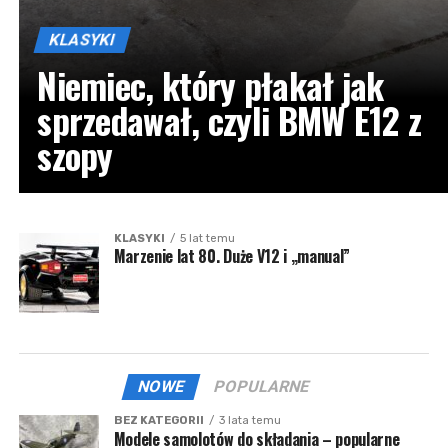
KLASYKI
Niemiec, który płakał jak
sprzedawał, czyli BMW E12 z
szopy
KLASYKI
5 lat temu
Marzenie lat 80. Duże V12 i „manual”
NOWE
POPULARNE
BEZ KATEGORII
3 lata temu
Modele samolotów do składania – popularne