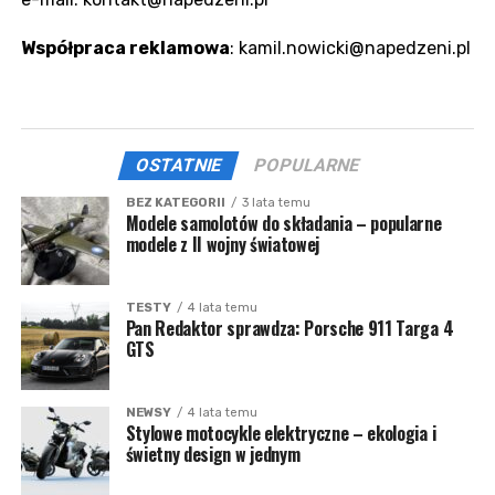
Współpraca reklamowa
: kamil.nowicki@napedzeni.pl
OSTATNIE
POPULARNE
BEZ KATEGORII
3 lata temu
Modele samolotów do składania – popularne
modele z II wojny światowej
TESTY
4 lata temu
Pan Redaktor sprawdza: Porsche 911 Targa 4
GTS
NEWSY
4 lata temu
Stylowe motocykle elektryczne – ekologia i
świetny design w jednym