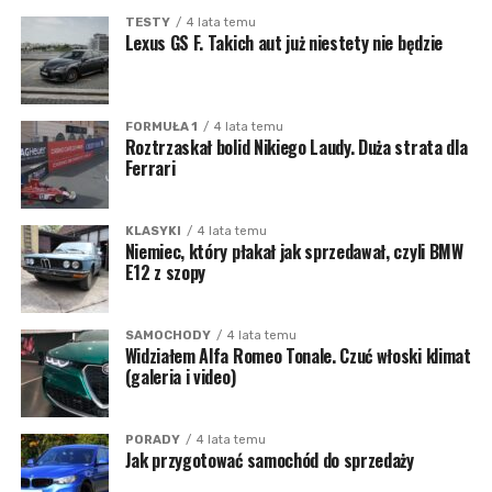
TESTY
4 lata temu
Lexus GS F. Takich aut już niestety nie będzie
FORMUŁA 1
4 lata temu
Roztrzaskał bolid Nikiego Laudy. Duża strata dla
Ferrari
KLASYKI
4 lata temu
Niemiec, który płakał jak sprzedawał, czyli BMW
E12 z szopy
SAMOCHODY
4 lata temu
Widziałem Alfa Romeo Tonale. Czuć włoski klimat
(galeria i video)
PORADY
4 lata temu
Jak przygotować samochód do sprzedaży