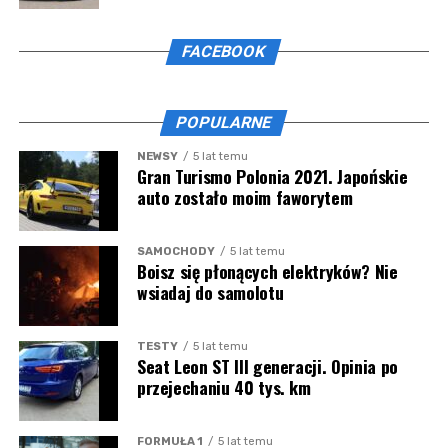
przekonywać, że 300 ml jest próbką dostatecznie
dużą do przeprowadzenia wymaganych testów.
FACEBOOK
ZOBACZ TAKŻE:
Kolejne kłopoty
POPULARNE
Mazepina. Putin wzywa do wojska
NEWSY
5 lat temu
Gran Turismo Polonia 2021. Japońskie
auto zostało moim faworytem
SAMOCHODY
5 lat temu
Boisz się płonących elektryków? Nie
wsiadaj do samolotu
TESTY
5 lat temu
Seat Leon ST III generacji. Opinia po
przejechaniu 40 tys. km
FORMUŁA 1
5 lat temu