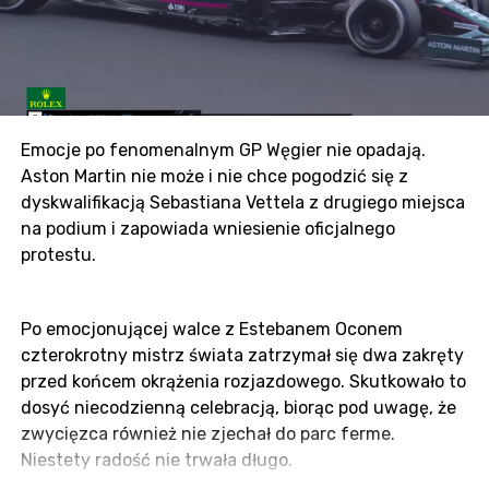
Spa było szczęśliwe dla wielu – Gasly, Leclerc,
Ricciardo czy Ocon odnotowali niesamowite występy,
a szczególnie w tej fazie sezonu każdy wynik się liczy.
Dla wielu będzie kluczowym zobaczyć, czy Lando
wróci do zdobywania dużych punktów po przerwaniu
jego serii na Węgrzech.
Emocje po fenomenalnym GP Węgier nie opadają.
Aston Martin nie może i nie chce pogodzić się z
Należy się też spodziewać zaciętej walki zespołów na
dyskwalifikacją Sebastiana Vettela z drugiego miejsca
„A”, szczególnie, że Alpine rozpoczyna weekend jako
na podium i zapowiada wniesienie oficjalnego
zwycięzcy, Aston szuka sprawiedliwości za podium
protestu.
Seba, a Alpha Tauri… Alpha Tauri ma Pierra, który
według mnie jest najlepszym kierowcą sezonu obok
Norrisa.
Po emocjonującej walce z Estebanem Oconem
czterokrotny mistrz świata zatrzymał się dwa zakręty
przed końcem okrążenia rozjazdowego. Skutkowało to
ZOBACZ TAKŻE:
Kalendarz F1 2021.
dosyć niecodzienną celebracją, biorąc pod uwagę, że
Aż 23 wyścigi w tym sezonie
zwycięzca również nie zjechał do parc ferme.
Niestety radość nie trwała długo.
Muzyczne krzesła