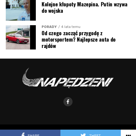
Kolejne kłopoty Mazepina. Putin wzywa
do wojska
PORADY
4 lata temu
Od czego zacząć przygodę z
motorsportem? Najlepsze auta do
rajdów
© 2022 Napedzeni.pl - portal motoryzacyjny
SHARE
TWEET