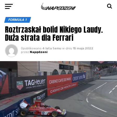
FORMUŁA 1
Roztrzaskał bolid Nikiego Laudy.
Duża strata dla Ferrari
Opublikowano
4 lata temu
w dniu
15 maja 2022
przez
Napędzeni