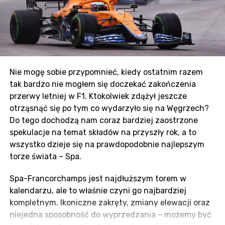
Dla Valtteriego Bottasa to może być ostatnie GP, na
które będzie miał wyraźny wpływ. Odniósł tu swoje
pierwsze zwycięstwo w F1 i w kolejnych latach
notował świetne wyniki. Z nieubłaganie zbliżającym
się końcem sezonu, a tym samym jego kariery w
Nie mogę sobie przypomnieć, kiedy ostatnim razem
Mercedesie, może nie mieć kolejnej tak dużej szansy,
tak bardzo nie mogłem się doczekać zakończenia
żeby stanąć na najwyższym stopniu podium. Z drugiej
przerwy letniej w F1. Ktokolwiek zdążył jeszcze
strony, z Verstappenem z tyłu, nietrudno wyobrazić
otrząsnąć się po tym co wydarzyło się na Węgrzech?
sobie zastosowania Team Orders i podarowania
Do tego dochodzą nam coraz bardziej zaostrzone
zwycięstwa Hamiltonowi.
spekulacje na temat składów na przyszły rok, a to
wszystko dzieje się na prawdopodobnie najlepszym
Ostatnie miejsce
torze świata – Spa.
Stawka na nową erę F1 w 2022 jest już prawie
Spa-Francorchamps jest najdłuższym torem w
ustalona. Po potwierdzeniu składów Williamsa oraz
kalendarzu, ale to właśnie czyni go najbardziej
Haasa zostało jedno wolne miejsce – Alfa Romeo.
kompletnym. Ikoniczne zakręty, zmiany elewacji oraz
Smutnym jest fakt, że mimo naprawdę
niejedna sposobność do wyprzedzania – możemy być
spektakularnych rezultatów Giovinazzi może