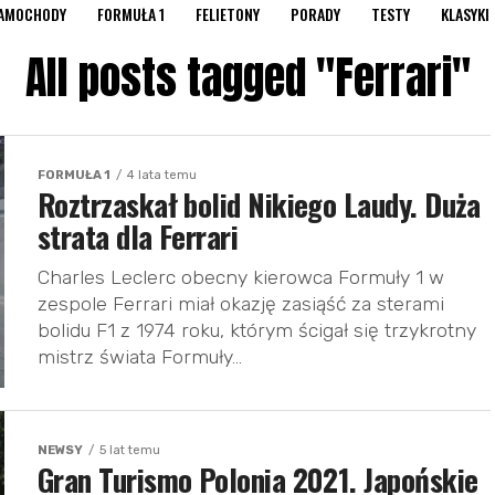
AMOCHODY
FORMUŁA 1
FELIETONY
PORADY
TESTY
KLASYKI
All posts tagged "Ferrari"
FORMUŁA 1
4 lata temu
Roztrzaskał bolid Nikiego Laudy. Duża
strata dla Ferrari
Charles Leclerc obecny kierowca Formuły 1 w
zespole Ferrari miał okazję zasiąść za sterami
bolidu F1 z 1974 roku, którym ścigał się trzykrotny
mistrz świata Formuły...
NEWSY
5 lat temu
Gran Turismo Polonia 2021. Japońskie