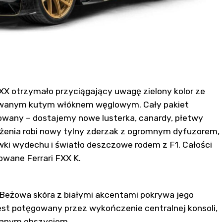
XX otrzymało przyciągający uwagę zielony kolor ze
owanym kutym włóknem węglowym. Cały pakiet
owany – dostajemy nowe lusterka, canardy, płetwy
ażenia robi nowy tylny zderzak z ogromnym dyfuzorem,
i wydechu i światło deszczowe rodem z F1. Całości
rowane Ferrari FXX K.
Beżowa skóra z białymi akcentami pokrywa jego
est potęgowany przez wykończenie centralnej konsoli,
owanym obszyciem.