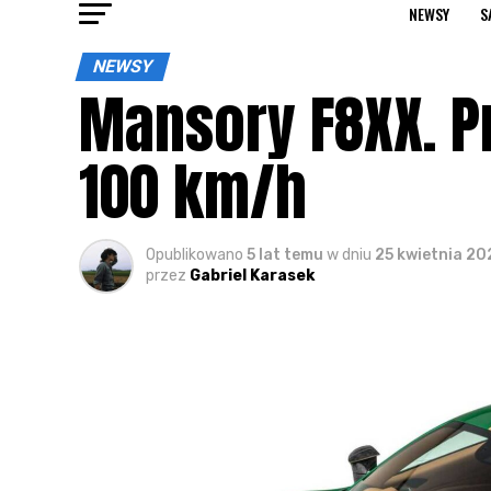
NEWSY
S
NEWSY
Mansory F8XX. Pr
100 km/h
Opublikowano
5 lat temu
w dniu
25 kwietnia 20
przez
Gabriel Karasek