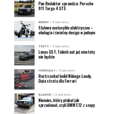
Pan Redaktor sprawdza: Porsche
911 Targa 4 GTS
NEWSY
4 lata temu
Stylowe motocykle elektryczne –
ekologia i świetny design w jednym
TESTY
4 lata temu
Lexus GS F. Takich aut już niestety
nie będzie
FORMUŁA 1
4 lata temu
Roztrzaskał bolid Nikiego Laudy.
Duża strata dla Ferrari
KLASYKI
4 lata temu
Niemiec, który płakał jak
sprzedawał, czyli BMW E12 z szopy