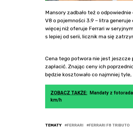
Mansory zadbało też o odpowiednie 
V8 o pojemności 3.9 – litra generuj
więcej niż oferuje Ferrari w seryjnym
s lepiej od serii, licznik ma się zat
Cena tego potwora nie jest jeszcze 
zapłacić. Znając ceny ich poprzedn
będzie kosztowało co najmniej tyle, 
ZOBACZ TAKŻE:
Mandaty z fotorada
km/h
TEMATY
FERRARI
FERRARI F8 TRIBUTO