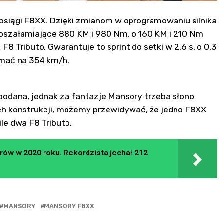
osiągi F8XX. Dzięki zmianom w oprogramowaniu silnika
e oszałamiające 880 KM i 980 Nm, o 160 KM i 210 Nm
 F8 Tributo. Gwarantuje to sprint do setki w 2,6 s, o 0,3
rzymać na 354 km/h.
podana, jednak za fantazje Mansory trzeba słono
ich konstrukcji, możemy przewidywać, że jedno F8XX
ile dwa F8 Tributo.
rów w 2020 roku. Rekordzista jechał 212
MANSORY
MANSORY F8XX