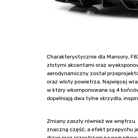
Charakterystycznie dla Mansory, F8
złotymi akcentami oraz wyekspon
aerodynamiczny został przeprojekt
oraz wloty powietrza. Najwięcej wr
w który wkomponowane są 4 końcówk
dopełniają dwa tylne skrzydła, inspi
Zmiany zaszły również we wnętrzu. 
znaczną część, a efekt przepychu j
drzwi oraz przestrzeni na nogi pik