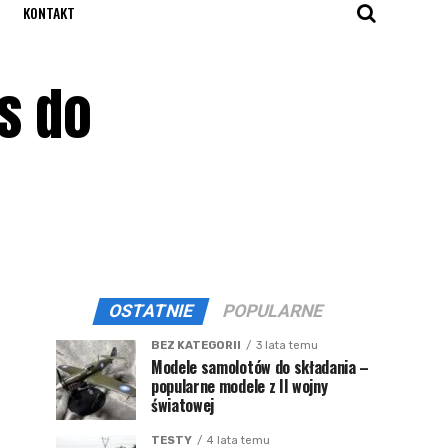
KONTAKT
 s do
OSTATNIE
POPULARNE
BEZ KATEGORII
3 lata temu
Modele samolotów do składania –
popularne modele z II wojny
światowej
TESTY
4 lata temu