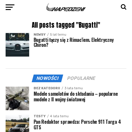
All posts tagged "Bugatti"
NEWSY
5 lat temu
Bugatti łączy się z Rimac’iem. Elektryczny
Chiron?
NOWOŚCI
POPULARNE
BEZ KATEGORII
3 lata temu
Modele samolotów do składania – popularne
modele z II wojny światowej
TESTY
4 lata temu
Pan Redaktor sprawdza: Porsche 911 Targa 4
GTS