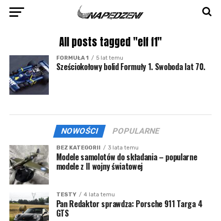
All posts tagged "elf f1"
FORMUŁA 1
5 lat temu
Sześciokołowy bolid Formuły 1. Swoboda lat 70.
NOWOŚCI
POPULARNE
BEZ KATEGORII
3 lata temu
Modele samolotów do składania – popularne
modele z II wojny światowej
TESTY
4 lata temu
Pan Redaktor sprawdza: Porsche 911 Targa 4
GTS