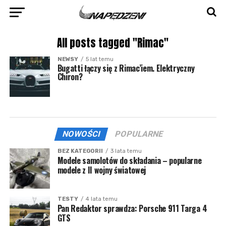
All posts tagged "Rimac"
NEWSY
5 lat temu
Bugatti łączy się z Rimac’iem. Elektryczny
Chiron?
NOWOŚCI
POPULARNE
BEZ KATEGORII
3 lata temu
Modele samolotów do składania – popularne
modele z II wojny światowej
TESTY
4 lata temu
Pan Redaktor sprawdza: Porsche 911 Targa 4
GTS