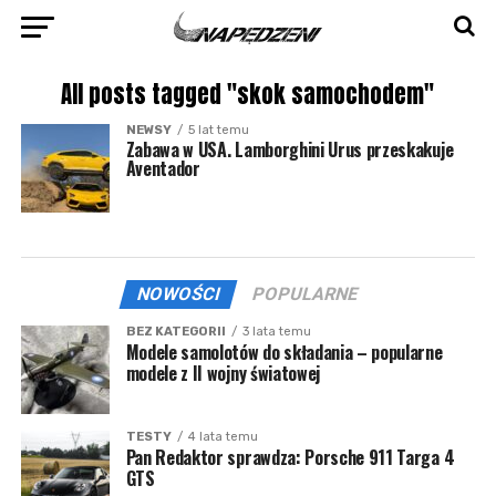
All posts tagged "skok samochodem"
NEWSY
5 lat temu
Zabawa w USA. Lamborghini Urus przeskakuje
Aventador
NOWOŚCI
POPULARNE
BEZ KATEGORII
3 lata temu
Modele samolotów do składania – popularne
modele z II wojny światowej
TESTY
4 lata temu
Pan Redaktor sprawdza: Porsche 911 Targa 4
GTS