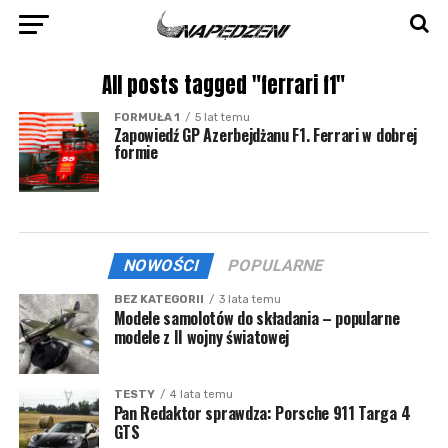
All posts tagged "ferrari f1"
FORMUŁA 1
5 lat temu
Zapowiedź GP Azerbejdżanu F1. Ferrari w dobrej
formie
NOWOŚCI
POPULARNE
BEZ KATEGORII
3 lata temu
Modele samolotów do składania – popularne
modele z II wojny światowej
TESTY
4 lata temu
Pan Redaktor sprawdza: Porsche 911 Targa 4
GTS