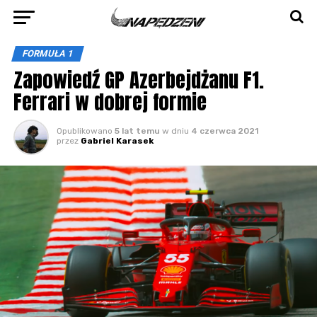
FORMUŁA 1
Zapowiedź GP Azerbejdżanu F1.
Ferrari w dobrej formie
Opublikowano
5 lat temu
w dniu
4 czerwca 2021
przez
Gabriel Karasek