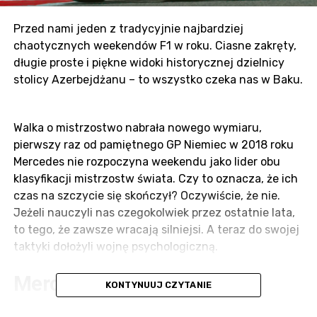
Przed nami jeden z tradycyjnie najbardziej
chaotycznych weekendów F1 w roku. Ciasne zakręty,
długie proste i piękne widoki historycznej dzielnicy
stolicy Azerbejdżanu – to wszystko czeka nas w Baku.
Walka o mistrzostwo nabrała nowego wymiaru,
pierwszy raz od pamiętnego GP Niemiec w 2018 roku
Mercedes nie rozpoczyna weekendu jako lider obu
klasyfikacji mistrzostw świata. Czy to oznacza, że ich
czas na szczycie się skończył? Oczywiście, że nie.
Jeżeli nauczyli nas czegokolwiek przez ostatnie lata,
to tego, że zawsze wracają silniejsi. A teraz do swojej
taktyki dołożyli wojnę psychologiczną.
Mercedes vs Red Bull
KONTYNUUJ CZYTANIE