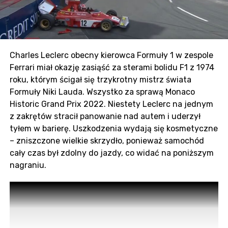
Wyjątkowo wcześnie w tym roku zaczęło się
spekulacyjne szaleństwo na rynku kierowców i
wyjątkowo bardzo skupia się na Mercedesie.
Zdążyliśmy już przyzwyczaić się do faktu, że Lewis
Hamilton zostanie z nami jeszcze trochę, ale pytanie
Charles Leclerc obecny kierowca Formuły 1 w zespole
na temat drugiego bolidu pozostaje szeroko otwarte.
Ferrari miał okazję zasiąść za sterami bolidu F1 z 1974
Zdaje się, że cały świat jest nastawiony przeciwko
roku, którym ścigał się trzykrotny mistrz świata
Valttieremu Bottasowi, co skutkuje tym, że od
Formuły Niki Lauda. Wszystko za sprawą Monaco
początku roku nie zdołał pokazać się jako ktoś, kto
Historic Grand Prix 2022. Niestety Leclerc na jednym
pomoże walczyć o mistrzostwo konstruktorów.
z zakrętów stracił panowanie nad autem i uderzył
Wydaje się, że juniorzy mercedesa – George Russell i
tyłem w barierę. Uszkodzenia wydają się kosmetyczne
Esteban Ocon stoją przed życiową szansą.
– zniszczone wielkie skrzydło, ponieważ samochód
cały czas był zdolny do jazdy, co widać na poniższym
Nowe Baku
nagraniu.
Poszerzony zakręt 8, który przez lata zbierał swoje
krwawe żniwo, teraz będzie nawet o 15 km/h szybszy.
Co roku był lekko zmieniany, ale teraz jeszcze więcej