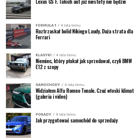
Lexus GS F. Takich aut już niestety nie będzie
Ricciardo czy Ocon odnotowali niesamowite występy,
a szczególnie w tej fazie sezonu każdy wynik się liczy.
Dla wielu będzie kluczowym zobaczyć, czy Lando
wróci do zdobywania dużych punktów po przerwaniu
FORMUŁA 1
4 lata temu
Roztrzaskał bolid Nikiego Laudy. Duża strata dla
jego serii na Węgrzech.
Ferrari
Należy się też spodziewać zaciętej walki zespołów na
„A”, szczególnie, że Alpine rozpoczyna weekend jako
KLASYKI
4 lata temu
Niemiec, który płakał jak sprzedawał, czyli BMW
zwycięzcy, Aston szuka sprawiedliwości za podium
E12 z szopy
Seba, a Alpha Tauri… Alpha Tauri ma Pierra, który
według mnie jest najlepszym kierowcą sezonu obok
Norrisa.
SAMOCHODY
4 lata temu
Widziałem Alfa Romeo Tonale. Czuć włoski klimat
(galeria i video)
ZOBACZ TAKŻE:
Zmiany w zespole
Haas F1. To może być koniec
PORADY
4 lata temu
Jak przygotować samochód do sprzedaży
Muzyczne krzesła