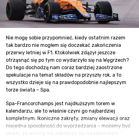
Dla Valtteriego Bottasa to może być ostatnie GP, na
które będzie miał wyraźny wpływ. Odniósł tu swoje
pierwsze zwycięstwo w F1 i w kolejnych latach
notował świetne wyniki. Z nieubłaganie zbliżającym
się końcem sezonu, a tym samym jego kariery w
Nie mogę sobie przypomnieć, kiedy ostatnim razem
Mercedesie, może nie mieć kolejnej tak dużej szansy,
tak bardzo nie mogłem się doczekać zakończenia
żeby stanąć na najwyższym stopniu podium. Z drugiej
przerwy letniej w F1. Ktokolwiek zdążył jeszcze
strony, z Verstappenem z tyłu, nietrudno wyobrazić
otrząsnąć się po tym co wydarzyło się na Węgrzech?
sobie zastosowania Team Orders i podarowania
Do tego dochodzą nam coraz bardziej zaostrzone
zwycięstwa Hamiltonowi.
spekulacje na temat składów na przyszły rok, a to
wszystko dzieje się na prawdopodobnie najlepszym
Ostatnie miejsce
torze świata – Spa.
Stawka na nową erę F1 w 2022 jest już prawie
Spa-Francorchamps jest najdłuższym torem w
ustalona. Po potwierdzeniu składów Williamsa oraz
kalendarzu, ale to właśnie czyni go najbardziej
Haasa zostało jedno wolne miejsce – Alfa Romeo.
kompletnym. Ikoniczne zakręty, zmiany elewacji oraz
Smutnym jest fakt, że mimo naprawdę
niejedna sposobność do wyprzedzania – możemy być
spektakularnych rezultatów Giovinazzi może
pewni, że wyścig nie zakończy się na pierwszym
skończyć na przedwczesnej emeryturze. Wśród