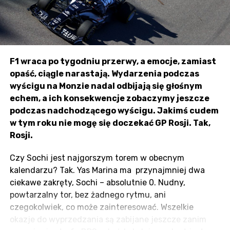
F1 wraca po tygodniu przerwy, a emocje, zamiast
opaść, ciągle narastają. Wydarzenia podczas
wyścigu na Monzie nadal odbijają się głośnym
echem, a ich konsekwencje zobaczymy jeszcze
podczas nadchodzącego wyścigu. Jakimś cudem
w tym roku nie mogę się doczekać GP Rosji. Tak,
Rosji.
Czy Sochi jest najgorszym torem w obecnym
kalendarzu? Tak. Yas Marina ma przynajmniej dwa
ciekawe zakręty, Sochi – absolutnie 0. Nudny,
powtarzalny tor, bez żadnego rytmu, ani
czegokolwiek, co może zainteresować. Wszelkie
okazje do wyprzedzania są zabijane jeszcze zanim