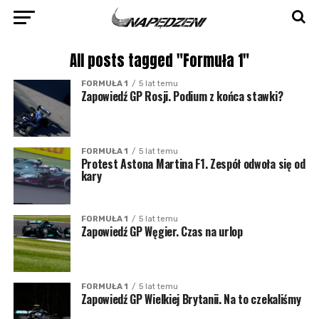
All posts tagged "Formuła 1"
FORMUŁA 1
5 lat temu
Zapowiedź GP Rosji. Podium z końca stawki?
FORMUŁA 1
5 lat temu
Protest Astona Martina F1. Zespół odwoła się od
kary
FORMUŁA 1
5 lat temu
Zapowiedź GP Węgier. Czas na urlop
FORMUŁA 1
5 lat temu
Zapowiedź GP Wielkiej Brytanii. Na to czekaliśmy