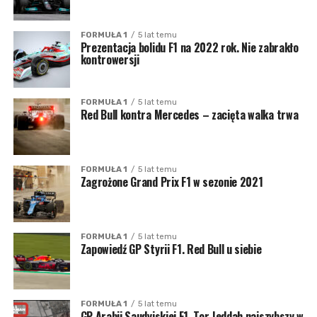
FORMUŁA 1
5 lat temu
Prezentacja bolidu F1 na 2022 rok. Nie zabrakło
kontrowersji
FORMUŁA 1
5 lat temu
Red Bull kontra Mercedes – zacięta walka trwa
FORMUŁA 1
5 lat temu
Zagrożone Grand Prix F1 w sezonie 2021
FORMUŁA 1
5 lat temu
Zapowiedź GP Styrii F1. Red Bull u siebie
FORMUŁA 1
5 lat temu
GP Arabii Saudyjskiej F1. Tor Jeddah najszybszy w