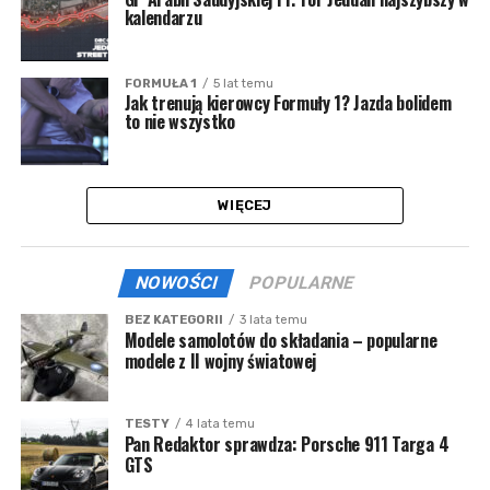
kalendarzu
FORMUŁA 1
5 lat temu
Jak trenują kierowcy Formuły 1? Jazda bolidem
to nie wszystko
WIĘCEJ
NOWOŚCI
POPULARNE
BEZ KATEGORII
3 lata temu
Modele samolotów do składania – popularne
modele z II wojny światowej
TESTY
4 lata temu
Pan Redaktor sprawdza: Porsche 911 Targa 4
GTS