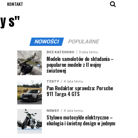
KONTAKT
y s"
NOWOŚCI
POPULARNE
BEZ KATEGORII
3 lata temu
Modele samolotów do składania –
popularne modele z II wojny
światowej
TESTY
4 lata temu
Pan Redaktor sprawdza: Porsche
911 Targa 4 GTS
NEWSY
4 lata temu
Stylowe motocykle elektryczne –
ekologia i świetny design w jednym