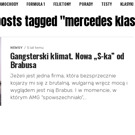
AMOCHODY
FORMUŁA 1
FELIETONY
PORADY
TESTY
KLASYKI
 posts tagged "mercedes klas
NEWSY
5 lat temu
Gangsterski klimat. Nowa „S-ka” od
Brabusa
Jeżeli jest jedna firma, która bezsprzecznie
kojarzy mi się z brutalną, wulgarną wręcz mocą i
wyglądem jest nią Brabus. I w momencie, w
którym AMG “spowszechniało”,...