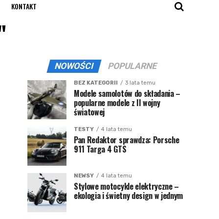
KONTAKT
"
NOWOŚCI
POPULARNE
BEZ KATEGORII
3 lata temu
Modele samolotów do składania –
popularne modele z II wojny
światowej
TESTY
4 lata temu
Pan Redaktor sprawdza: Porsche
911 Targa 4 GTS
NEWSY
4 lata temu
Stylowe motocykle elektryczne –
ekologia i świetny design w jednym