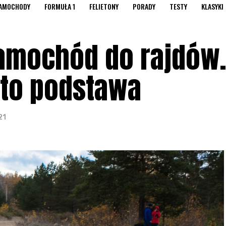
AMOCHODY
FORMUŁA 1
FELIETONY
PORADY
TESTY
KLASYKI
amochód do rajdów.
 to podstawa
21