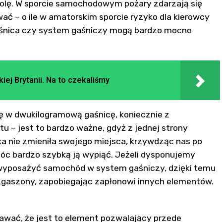
 rolę. W sporcie samochodowym pożary zdarzają się
ać – o ile w amatorskim sporcie ryzyko dla kierowcy
 gaśnica czy system gaśniczy mogą bardzo mocno
ej Brytanii. Na to czekaliśmy
ę w dwukilogramową gaśnicę, koniecznie z
– jest to bardzo ważne, gdyż z jednej strony
a nie zmieniła swojego miejsca, krzywdząc nas po
óc bardzo szybką ją wypiąć. Jeżeli dysponujemy
wyposażyć samochód w system gaśniczy, dzięki temu
zgaszony, zapobiegając zapłonowi innych elementów.
awać, że jest to element pozwalający przede