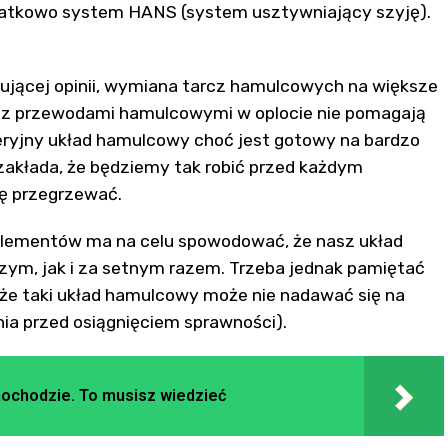
atkowo system HANS (system usztywniający szyję).
jącej opinii, wymiana tarcz hamulcowych na większe
 z przewodami hamulcowymi w oplocie nie pomagają
eryjny układ hamulcowy choć jest gotowy na bardzo
akłada, że będziemy tak robić przed każdym
ię przegrzewać.
lementów ma na celu spowodować, że nasz układ
ym, jak i za setnym razem. Trzeba jednak pamiętać
 że taki układ hamulcowy może nie nadawać się na
ia przed osiągnięciem sprawności).
ochodzie. To musisz wiedzieć