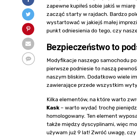
zapewne kupiłeś sobie jakiś w miarę
zacząć starty w rajdach. Bardzo po
wystartować w jakiejś małej imprezi
punkt odniesienia do tego, czy nasz
Bezpieczeństwo to po
Modyfikacje naszego samochodu po
pierwsze podniesie to naszą pewność
naszym bliskim. Dodatkowo wiele i
zawierające przede wszystkim wyt
Kilka elementów, na które warto zwr
Kask
– warto wydać trochę pieniędzy
homologowany. Ten element wyposaż
także między dyscyplinami, więc mo
używam już 9 lat! Zwróć uwagę, czy