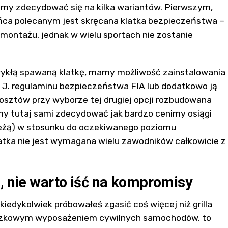
emy zdecydować się na kilka wariantów. Pierwszym,
ońca polecanym jest skręcana klatka bezpieczeństwa –
 montażu, jednak w wielu sportach nie zostanie
wykłą spawaną klatkę, mamy możliwość zainstalowania
 J. regulaminu bezpieczeństwa FIA lub dodatkowo ją
sztów przy wyborze tej drugiej opcji rozbudowana
my tutaj sami zdecydować jak bardzo cenimy osiągi
leżą) w stosunku do oczekiwanego poziomu
latka nie jest wymagana wielu zawodników całkowicie z
ń, nie warto iść na kompromisy
i kiedykolwiek próbowałeś zgasić coś więcej niż grilla
wiązkowym wyposażeniem cywilnych samochodów, to