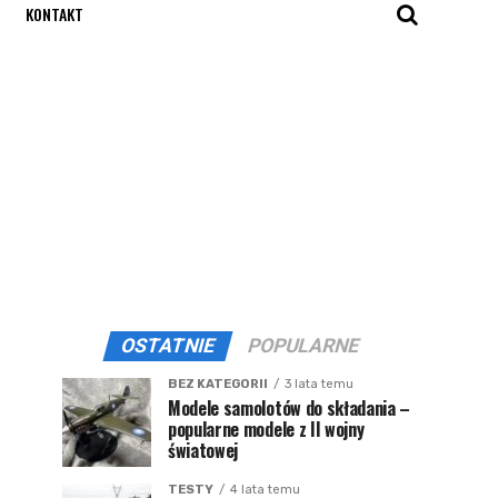
KONTAKT
OSTATNIE
POPULARNE
BEZ KATEGORII
3 lata temu
Modele samolotów do składania –
popularne modele z II wojny
światowej
TESTY
4 lata temu