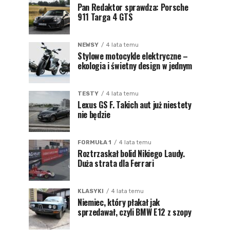
Pan Redaktor sprawdza: Porsche
911 Targa 4 GTS
NEWSY
4 lata temu
Stylowe motocykle elektryczne –
ekologia i świetny design w jednym
TESTY
4 lata temu
Lexus GS F. Takich aut już niestety
nie będzie
FORMUŁA 1
4 lata temu
Roztrzaskał bolid Nikiego Laudy.
Duża strata dla Ferrari
KLASYKI
4 lata temu
Niemiec, który płakał jak
sprzedawał, czyli BMW E12 z szopy