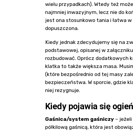
wielu przypadkach). Wtedy też moż
najmniej inwazyjnym, lecz nie do k
jest ona stosunkowo tania i łatwa w
dopuszczona.
Kiedy jednak zdecydujemy się na z
podstawowej, opisanej w załączniku
rozbudować. Oprócz dodatkowych ko
klatka to także większa masa. Musi
(które bezpośrednio od tej masy za
bezpieczeństwa. W sporcie, gdzie k
niej rezygnuje.
Kiedy pojawia się ogie
Gaśnica/system gaśniczy
– jeżel
półkilową gaśnicą, która jest obo