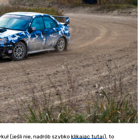
kuł (jeśli nie, nadrób szybko
klikając tuta
j), to