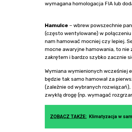
wymagana homologacja FIA lub dod
Hamulce
– wbrew powszechnie panu
(często wentylowane) w połączeniu
nam hamować mocniej czy lepiej. S
mocne awaryjne hamowania, to nie z
zakrętem i bardzo szybko zacznie s
Wymiana wymienionych wcześniej e
będzie tak samo hamował za pierwsz
(zależnie od wybranych rozwiązań),
zwykłą drogę (np. wymagać rozgrzan
ZOBACZ TAKŻE:
Klimatyzacja w sam