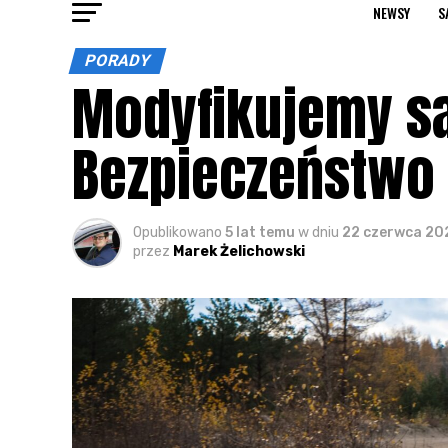
NEWSY
S
PORADY
Modyfikujemy s
Bezpieczeństwo
Opublikowano
5 lat temu
w dniu
22 czerwca 20
przez
Marek Żelichowski